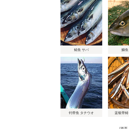
鲭鱼 サバ
鰤鱼
钓带鱼 タチウオ
蓝银带鲱
[
首页